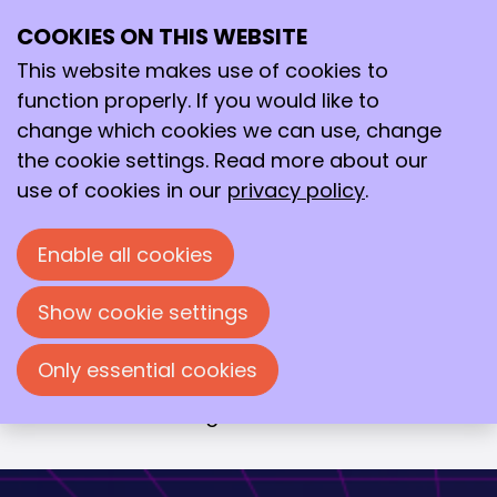
COOKIES ON THIS WEBSITE
Wed
15
This website makes use of cookies to
Oct
function properly. If you would like to
2025
change which cookies we can use, change
19:00
- 23:00
De Vereeniging, Nijmegen
the cookie settings. Read more about our
Avond van de Chemie 2025
use of cookies in our
privacy policy
.
Een wetenschappelijke theatershow met
Enable all cookies
drie inspirerende sprekers die je
meenemen op hun reis van molecuul
Show cookie settings
naar markt. Elk van hen werkt aan
baanbrekende innovaties met impact op
Only essential cookies
gezondheid, duurzaamheid en
voedseltechnologie.