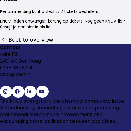
Per aanmelding kunt u slechts 2 tickets bestellen.
KNCV-leden ontvangen korting op tickets. Nog geen KNCV-lid?
Schrijf je dan hier in als lid.
Back to overview
Contact
Loire 150
2491 AK Den Haag
070 - 337 87 90
kncv@kncv.nl
Go
Go
Go
Go
The KNCV strengthens the chemical community in the
to
to
to
to
Netherlands by connecting its members, promoting
Instagram
Facebook
LinkedIn
YouTube
professional and personal development, and
encouraging cross-pollination between disciplines.