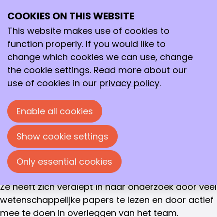
WINNER OF THE GOLDEN FLAME AWARD 2022
COOKIES ON THIS WEBSITE
Ope
Robin Hoogervorst
Search
me
This website makes use of cookies to
Fluorescente lokalisatie TatA met Halo-tag, ROC
function properly. If you would like to
Nova College
change which cookies we can use, change
the cookie settings. Read more about our
De jury van de Gouden Vlam heeft het verslag
use of cookies in our
privacy policy
.
van Robin Hoogervorst, geschreven voor haar
afstudeeronderzoek als biologisch medisch
Enable all cookies
analist bij de Vrije Universiteit van Amsterdam,
voorgedragen voor de Gouden Vlam 2022.
Show cookie settings
Haar stagebegeleider heeft aangegeven dat
Robin tijdens het onderzoek grote stappen heeft
Only essential cookies
gezet in haar ontwikkeling als biomedisch analist.
Ze heeft zich verdiept in haar onderzoek door veel
wetenschappelijke papers te lezen en door actief
mee te doen in overleggen van het team.