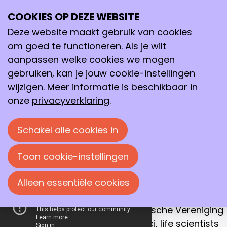
COOKIES OP DEZE WEBSITE
Ope
Zoeken
Samenwerken aan
me
Deze website maakt gebruik van cookies
een betere
om goed te functioneren. Als je wilt
toekomst
aanpassen welke cookies we mogen
gebruiken, kan je jouw cookie-instellingen
Met dat doel verenigen we chemici, life
wijzigen. Meer informatie is beschikbaar in
scientists en procestechnologen in
onze
privacyverklaring
.
Nederland.
Schakel alle cookies in
Sluit je ook aan!
Toon cookie-instellingen
ONZE MISSIE
Alleen essentiële cookies
Samenwerking is de sleutel naar succes
De Koninklijke Nederlandse Chemische Vereniging
(KNCV) is hét netwerk van chemici, life scientists