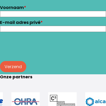
Voornaam
*
E-mail adres privé
*
Verzend
Onze partners