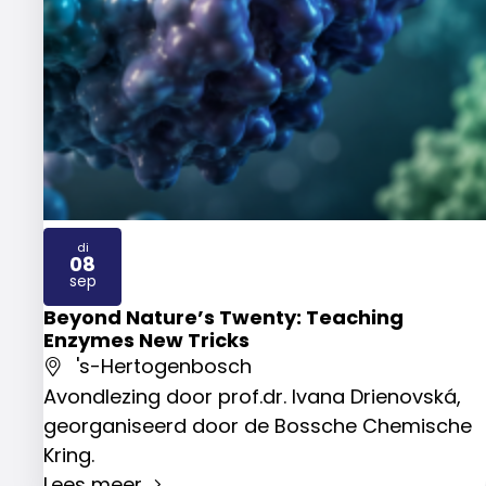
di
08
2026
sep
Beyond Nature’s Twenty: Teaching
Enzymes New Tricks
's-Hertogenbosch
Avondlezing door prof.dr. Ivana Drienovská,
georganiseerd door de Bossche Chemische
Kring.
Lees meer