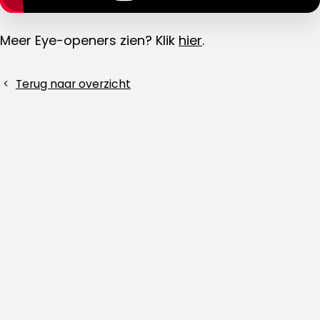
Meer Eye-openers zien? Klik
hier
.
Deel
Terug naar overzicht
dit
bericht