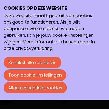
Suikers zijn soms gezond
COOKIES OP DEZE WEBSITE
Deze website maakt gebruik van cookies
Suiker is niet altijd slecht voor je, want glucose is
om goed te functioneren. Als je wilt
essentieel voor ons lichaam als brandstof.
aanpassen welke cookies we mogen
Christian Büll maakt in het laboratorium een
gebruiken, kan je jouw cookie-instellingen
verzameling suikermoleculen om hun positieve
wijzigen. Meer informatie is beschikbaar in
effecten te bestuderen op het immuunsysteem
onze
privacyverklaring
.
en de darmflora.
Schakel alle cookies in
Frans Koeman
14 april 2026 om 09:30
Toon cookie-instellingen
Alleen essentiële cookies