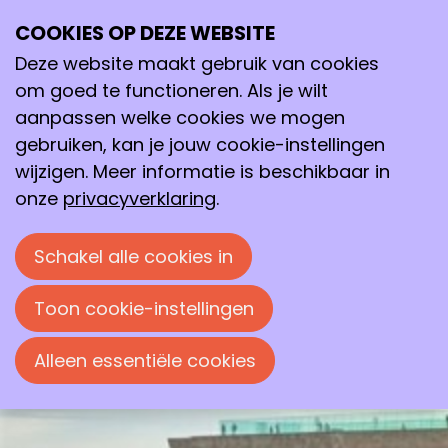
COOKIES OP DEZE WEBSITE
10–13
Deze website maakt gebruik van cookies
mei
2026
om goed te functioneren. Als je wilt
aanpassen welke cookies we mogen
16:00
- 17:00
gebruiken, kan je jouw cookie-instellingen
Groninger Forum
,
Cultureel Centrum De Stag
wijzigen. Meer informatie is beschikbaar in
Groningen Molecular Chemistry
onze
privacyverklaring
.
Symposium
The first edition of the
Groningen
Schakel alle cookies in
Molecular Chemistry Symposium
(GroMoChem I)
Toon cookie-instellingen
Alleen essentiële cookies