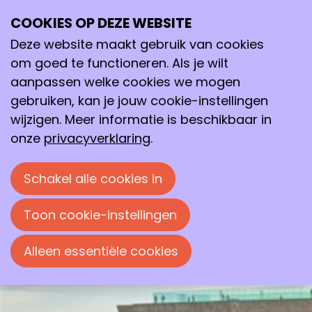
COOKIES OP DEZE WEBSITE
10–13
Deze website maakt gebruik van cookies
mei
2026
om goed te functioneren. Als je wilt
aanpassen welke cookies we mogen
16:00
- 17:00
gebruiken, kan je jouw cookie-instellingen
Groninger Forum
,
Cultureel Centrum De Stag
wijzigen. Meer informatie is beschikbaar in
Groningen Molecular Chemistry
onze
privacyverklaring
.
Symposium
The first edition of the
Groningen
Schakel alle cookies in
Molecular Chemistry Symposium
(GroMoChem I)
Toon cookie-instellingen
Alleen essentiële cookies