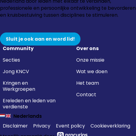
naar
naar
naar
naar
Nederland door leden met elkaar te verbinden,
Instagram
Facebook
LinkedIn
YouTube
professionele en persoonlijke ontwikkeling te bevorderen
en kruisbestuiving tussen disciplines te stimuleren.
Sluit je ook aan en word lid!
Community
Over ons
Secties
Onze missie
Jong KNCV
Wat we doen
Kringen en
Het team
Werkgroepen
Contact
Ereleden en leden van
verdienste
Nederlands
Disclaimer
Privacy
Event policy
Cookieverklaring