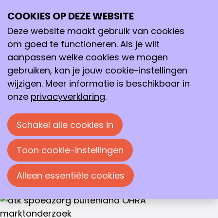
Marktonderzoek 2026
COOKIES OP DEZE WEBSITE
Ope
Zoeken
me
Deze website maakt gebruik van cookies
In 2026 is er wederom geen aanbieder die een
om goed te functioneren. Als je wilt
restitutieverzekering aanbiedt. OHRA biedt de
aanpassen welke cookies we mogen
meest uitgebreide basisverzekering aan, met
gebruiken, kan je jouw cookie-instellingen
alleen de natura vergoeding voor GGZ en
wijzigen. Meer informatie is beschikbaar in
Wijkverpleging.
onze
privacyverklaring
.
Van alle collectieve proposities, die wij
tegenkomen in de markt, is OHRA de meest
Schakel alle cookies in
gunstige Combinatieverzekering, met ruime
keuzevrijheid.
Toon cookie-instellingen
Alleen essentiële cookies
Annelot Dadema
13 november 2025 om 10:00