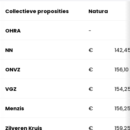
Collectieve proposities
Natura
OHRA
-
NN
€ 142,4
ONVZ
€ 156,10
VGZ
€ 154,2
Menzis
€ 156,2
Zilveren Kruis
€ 159,2