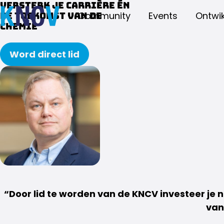
Versterk je carrière én
Community
Events
Ontwik
de toekomst van de
chemie
Word direct lid
Door lid te worden van de KNCV investeer je n
van