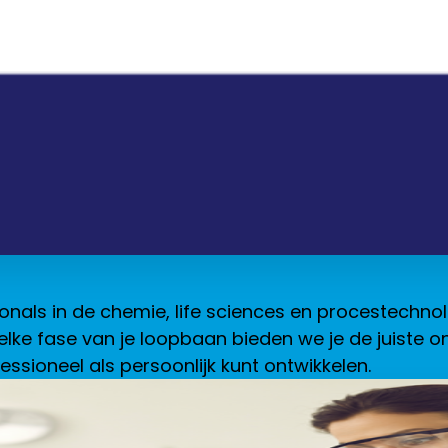
ionals in de chemie, life sciences en procestechnol
r elke fase van je loopbaan bieden we je de juiste
fessioneel als persoonlijk kunt ontwikkelen.