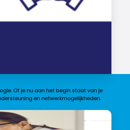
ogie. Of je nu aan het begin staat van je
 ondersteuning en netwerkmogelijkheden.