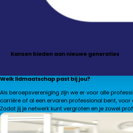
Kansen bieden aan nieuwe generaties
Welk lidmaatschap past bij jou?
Als beroepsvereniging zijn we er voor alle profess
carrière of al een ervaren professional bent, voo
Zodat jij je netwerk kunt vergroten en je zowel pro