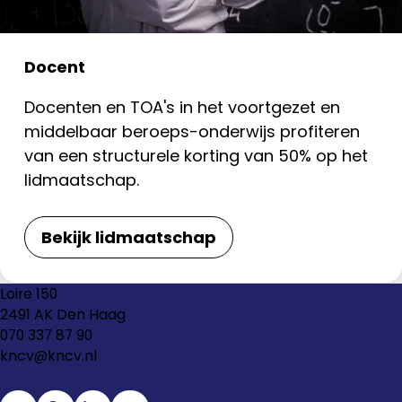
Docent
Docenten en TOA's in het voortgezet en
middelbaar beroeps-onderwijs profiteren
van een structurele korting van 50% op het
lidmaatschap.
Bekijk lidmaatschap
Loire 150
2491 AK Den Haag
070 337 87 90
kncv@kncv.nl