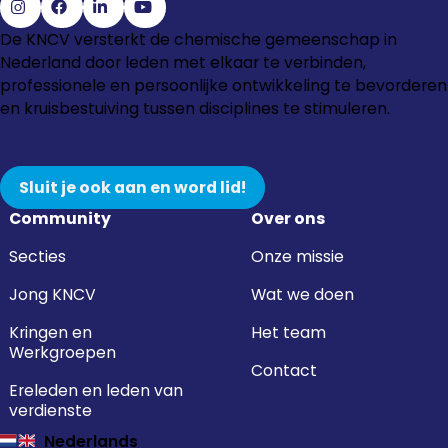
Ga
Ga
Ga
Ga
De KNCV versterkt de chemische gemeenschap in
naar
naar
naar
naar
Nederland door leden met elkaar te verbinden,
Instagram
Facebook
LinkedIn
YouTube
professionele en persoonlijke ontwikkeling te bevorderen
en kruisbestuiving tussen disciplines te stimuleren.
Sluit je ook aan en word lid!
Community
Over ons
Secties
Onze missie
Jong KNCV
Wat we doen
Kringen en
Het team
Werkgroepen
Contact
Ereleden en leden van
verdienste
Nederlands