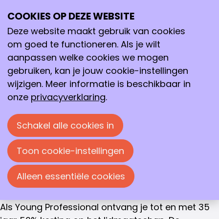
Young Professional
COOKIES OP DEZE WEBSITE
Ope
Zoeken
lidmaatschap
me
Deze website maakt gebruik van cookies
om goed te functioneren. Als je wilt
Young Professional Lidmaatschap
Word lid van onze community!
aanpassen welke cookies we mogen
gebruiken, kan je jouw cookie-instellingen
Voor jonge professionals in de chemie, life
wijzigen. Meer informatie is beschikbaar in
sciences en procestechnologie hebben we een
onze
privacyverklaring
.
speciale aanbieding: profiteren van alle voordelen
van het lidmaatschap van de KNCV tegen een
Schakel alle cookies in
gereduceerd tarief. Je wordt automatisch ook lid
van Jong KNCV, onze ‘afdeling’ voor jonge leden
Toon cookie-instellingen
tot en met 35 jaar. Zij organiseren activiteiten
specifiek voor jonge KNCV leden.
Alleen essentiële cookies
Aantrekkelijke korting op de contributie
Als Young Professional ontvang je tot en met 35