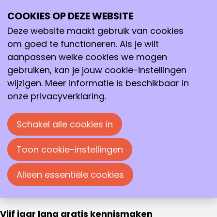
VERGROOT JE NETWERK
COOKIES OP DEZE WEBSITE
Ope
Studentlidmaatschap
Zoeken
me
Deze website maakt gebruik van cookies
Studentlidmaatschap
om goed te functioneren. Als je wilt
Word lid van onze community
aanpassen welke cookies we mogen
gebruiken, kan je jouw cookie-instellingen
Je bent begonnen aan een spannend nieuw
wijzigen. Meer informatie is beschikbaar in
hoofdstuk in je leven. Jouw keuze voor een
onze
privacyverklaring
.
scheikundige opleiding kunnen wij als
beroepsvereniging natuurlijk alleen maar
Schakel alle cookies in
toejuichen. Met jouw opleiding kun je vele kanten
op binnen de chemie. (Jong) KNCV helpt je graag
Toon cookie-instellingen
bij het ontdekken en ontwikkelen van jouw passie,
zodat je op de juiste plek terechtkomt en je op
Alleen essentiële cookies
jouw manier bij kan dragen aan al het moois dat
de chemie teweeg brengt.
Vijf jaar lang gratis kennismaken