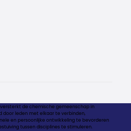
versterkt de chemische gemeenschap in
 door leden met elkaar te verbinden,
nele en persoonlijke ontwikkeling te bevorderen
estuiving tussen disciplines te stimuleren.