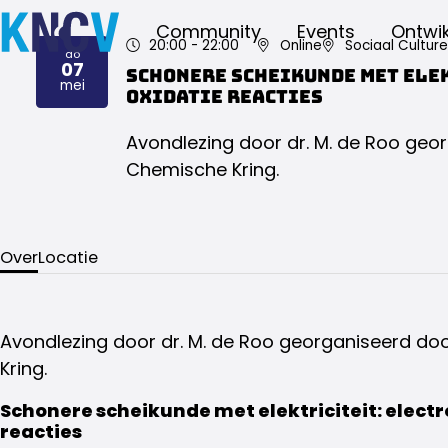
Community
Events
Ontwik
20:00
- 22:00
Online
Sociaal Cultur
do
07
Schonere scheikunde met ele
2026
mei
oxidatie reacties
Avondlezing door dr. M. de Roo geo
Chemische Kring.
Over
Locatie
Avondlezing door dr. M. de Roo georganiseerd d
Kring.
Schonere scheikunde met elektriciteit: elect
reacties