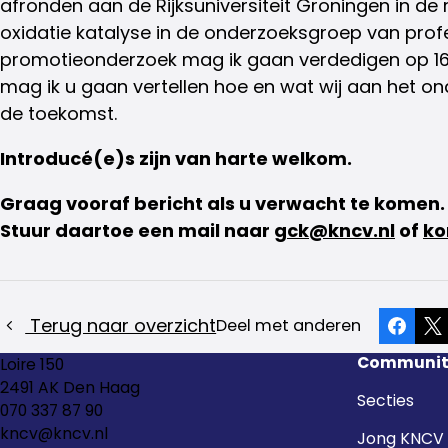
afronden aan de Rijksuniversiteit Groningen in de 
oxidatie katalyse in de onderzoeksgroep van prof
promotieonderzoek mag ik gaan verdedigen op 16
mag ik u gaan vertellen hoe en wat wij aan het on
de toekomst.
Introducé(e)s zijn van harte welkom.
Graag vooraf bericht als u verwacht te komen.
Stuur daartoe een mail naar
gck@kncv.nl
of
ko
Terug naar overzicht
Deel met anderen
Faceb
X
Communit
Loire 150
2491 AK Den Haag
Secties
070 337 87 90
kncv@kncv.nl
Jong KNCV