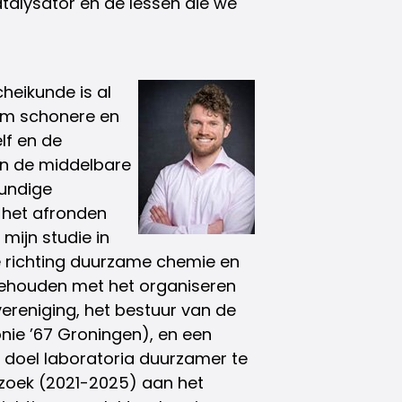
talysator en de lessen die we
cheikunde is al
 om schonere en
lf en de
an de middelbare
kundige
a het afronden
mijn studie in
e richting duurzame chemie en
g gehouden met het organiseren
vereniging, het bestuur van de
nie ’67 Groningen), en een
 doel laboratoria duurzamer te
zoek (2021-2025) aan het