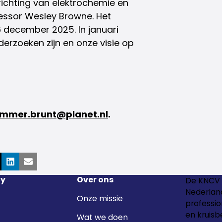
richting van elektrochemie en
essor Wesley Browne. Het
 december 2025. In januari
derzoeken zijn en onze visie op
mmer.brunt@planet.nl
.
ook
LinkedIn
E-mail
y
Over ons
De KNCV 
Nederland
Onze missie
professio
en kruisb
Wat we doen