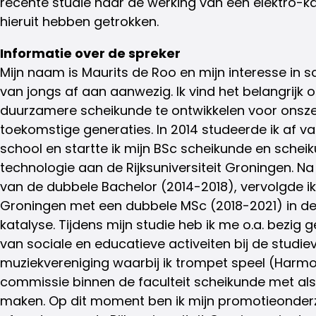
recente studie naar de werking van een elektro-ka
hieruit hebben getrokken.
Informatie over de spreker
Mijn naam is Maurits de Roo en mijn interesse in s
van jongs af aan aanwezig. Ik vind het belangrijk
duurzamere scheikunde te ontwikkelen voor onsze
toekomstige generaties. In 2014 studeerde ik af v
school en startte ik mijn BSc scheikunde en schei
technologie aan de Rijksuniversiteit Groningen. N
van de dubbele Bachelor (2014-2018), vervolgde ik 
Groningen met een dubbele MSc (2018-2021) in d
katalyse. Tijdens mijn studie heb ik me o.a. bezi
van sociale en educatieve activeiten bij de studie
muziekvereniging waarbij ik trompet speel (Harmo
commissie binnen de faculteit scheikunde met als
maken. Op dit moment ben ik mijn promotieonder