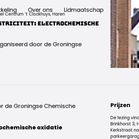
keling
Over ons
Lidmaatschap
eel Centrum ‘t Clockhuys, Haren
ktriciteit: electrochemische
rganiseerd door de Groningse
Prijzen
oor de Groningse Chemische
De lezing vin
Brinkhorst 3,
rochemische oxidatie
Kerkstraat na
parkeergarag