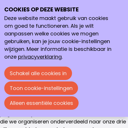
Verbinden, versterken en vernieuwen
COOKIES OP DEZE WEBSITE
Ope
Zoeken
Chemie speelt een sleutelrol bij het oplossen van
me
Deze website maakt gebruik van cookies
de grote, maatschappelijke uitdagingen van
om goed te functioneren. Als je wilt
vandaag en morgen. Door kennisdeling,
aanpassen welke cookies we mogen
samenwerking en professionele en persoonlijke
gebruiken, kan je jouw cookie-instellingen
ontwikkeling te stimuleren vergroten we het
wijzigen. Meer informatie is beschikbaar in
innovatievermogen en de impact van chemici. Zo
onze
privacyverklaring
.
zorgen we ervoor dat chemici, life scientists en
procestechnologen - van student tot
Schakel alle cookies in
professional - het verschil kunnen blijven maken
in wetenschap, industrie en samenleving.
Toon cookie-instellingen
Onze activiteiten voor jonge chemici zijn
Alleen essentiële cookies
gebundeld in het
NextGen programma
. Op deze
pagina vind je het overzicht van álle activiteiten
die we organiseren onderverdeeld naar onze drie