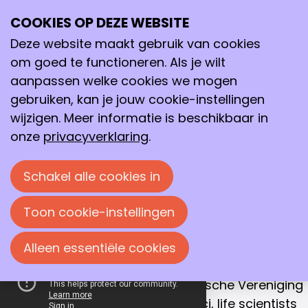
COOKIES OP DEZE WEBSITE
Ope
Zoeken
Samenwerken aan
me
Deze website maakt gebruik van cookies
een betere
om goed te functioneren. Als je wilt
toekomst
aanpassen welke cookies we mogen
gebruiken, kan je jouw cookie-instellingen
Met dat doel verenigen we chemici, life
wijzigen. Meer informatie is beschikbaar in
scientists en procestechnologen in
onze
privacyverklaring
.
Nederland.
Schakel alle cookies in
Sluit je ook aan!
Toon cookie-instellingen
ONZE MISSIE
Alleen essentiële cookies
Samenwerking is de sleutel naar succes
De Koninklijke Nederlandse Chemische Vereniging
(KNCV) is hét netwerk van chemici, life scientists