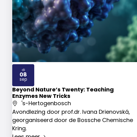
di
08
2026
sep
Beyond Nature’s Twenty: Teaching
Enzymes New Tricks
's-Hertogenbosch
Avondlezing door prof.dr. Ivana Drienovská,
georganiseerd door de Bossche Chemische
Kring.
Lees meer