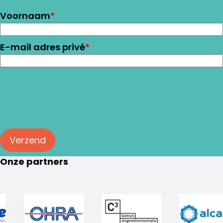
Voornaam
*
E-mail adres privé
*
Verzend
Onze partners