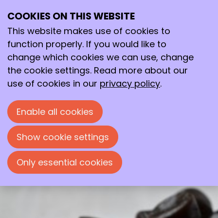
COOKIES ON THIS WEBSITE
Tue
15
This website makes use of cookies to
Dec
function properly. If you would like to
2020
change which cookies we can use, change
19:00
- 21:30
Online
the cookie settings. Read more about our
Van zwarte borstkoekjes tot
use of cookies in our
privacy policy
.
kokindjes
Enable all cookies
Avondlezing door dr. M. Hendriksen
georganiseerd door de Chemische Kring
Show cookie settings
Zwolle.
Only essential cookies