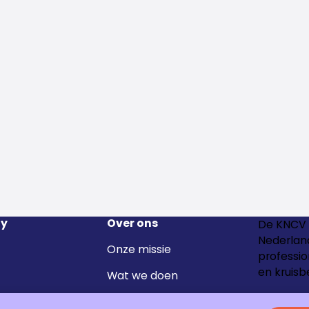
y
Over ons
De KNCV 
Nederland
Onze missie
professio
en kruisb
Wat we doen
Het team