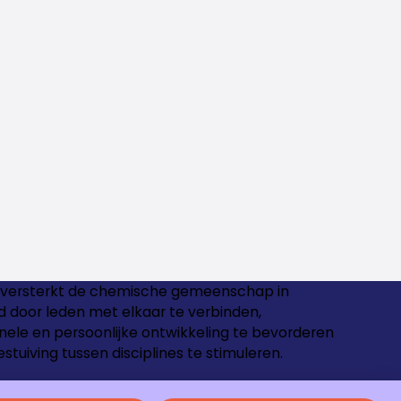
versterkt de chemische gemeenschap in
 door leden met elkaar te verbinden,
nele en persoonlijke ontwikkeling te bevorderen
estuiving tussen disciplines te stimuleren.