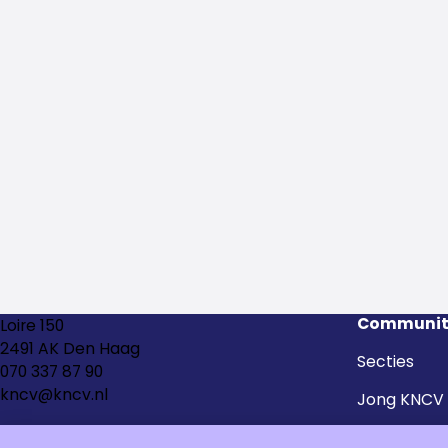
Communit
Loire 150
2491 AK Den Haag
Secties
070 337 87 90
kncv@kncv.nl
Jong KNCV
Kringen en