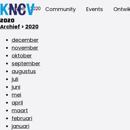
Archief
2020
Community
Events
Ontwik
2020
Archief
>
2020
december
november
oktober
september
augustus
juli
juni
mei
april
maart
februari
januari