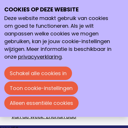
Archief
2020
april 2020
COOKIES OP DEZE WEBSITE
Ope
Zoeken
me
Deze website maakt gebruik van cookies
april 2020
om goed te functioneren. Als je wilt
Archief
>
2020
>
april
aanpassen welke cookies we mogen
28-04-2020
28-04-2020 08:39
-
Eye-opener
gebruiken, kan je jouw cookie-instellingen
van de week: Hung Chien Lin
wijzigen. Meer informatie is beschikbaar in
24-04-2020
24-04-2020 14:04
-
Koninklijke
onze
privacyverklaring
.
onderscheiding voor Floris Rutjes
09-04-2020
09-04-2020 13:09
-
Vraagbaak
Schakel alle cookies in
scheikunde gelanceerd
06-04-2020
06-04-2020 09:45
-
KNCV-lid
Toon cookie-instellingen
prof. dr. Gerard Roelfes ontvangt een ERC
Advanced Grant
Alleen essentiële cookies
03-04-2020
03-04-2020 08:04
-
Eye-opener
van de week: Zhenan Bao