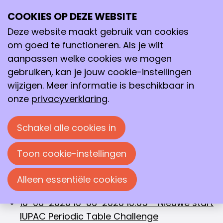
Archief
2020
juni 2020
COOKIES OP DEZE WEBSITE
Ope
Zoeken
me
Deze website maakt gebruik van cookies
juni 2020
om goed te functioneren. Als je wilt
Archief
>
2020
>
juni
aanpassen welke cookies we mogen
30-06-2020
30-06-2020 15:31
-
Eye-opener
gebruiken, kan je jouw cookie-instellingen
van de week: Patricia Dankers
wijzigen. Meer informatie is beschikbaar in
22-06-2020
22-06-2020 12:20
-
KNCV
onze
privacyverklaring
.
feliciteert Sjaak Neefjes en Jan van Hest met
het ontvangen van de Spinozapremie
Schakel alle cookies in
17-06-2020
17-06-2020 12:25
-
Neem de regie
in deze uitdagende tijd
Toon cookie-instellingen
11-06-2020
11-06-2020 08:00
-
Laurens
Smulders wint 41e Nationale
Alleen essentiële cookies
Scheikundeolympiade
10-06-2020
10-06-2020 10:05
-
Nieuwe start
IUPAC Periodic Table Challenge