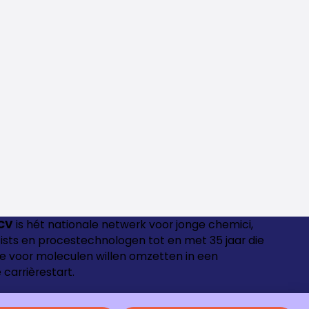
CV
is hét nationale netwerk voor jonge chemici,
ntists en procestechnologen tot en met 35 jaar die
e voor moleculen willen omzetten in een
 carrièrestart.