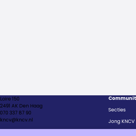
Communit
Loire 150
2491 AK Den Haag
Secties
070 337 87 90
kncv@kncv.nl
Jong KNCV
Kringen en