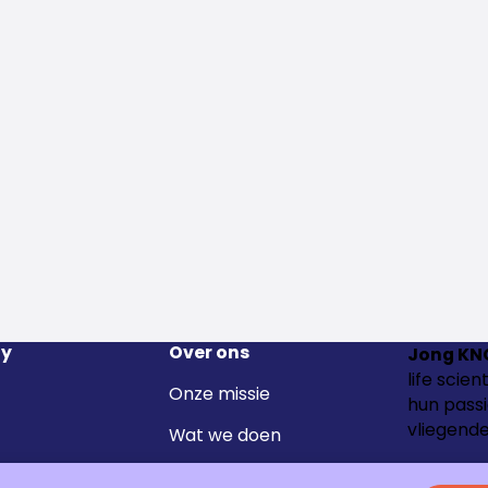
y
Over ons
Jong KN
life scie
Onze missie
hun passi
vliegende
Wat we doen
Het team