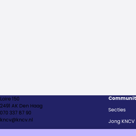
Communit
Loire 150
2491 AK Den Haag
Secties
070 337 87 90
kncv@kncv.nl
Jong KNCV
Kringen en