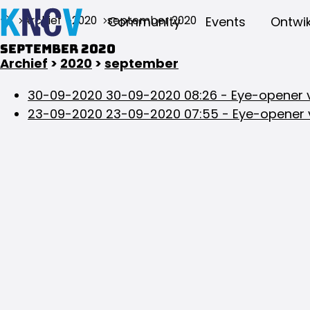
Archief
2020
september 2020
Community
Events
Ontwik
september 2020
Archief
>
2020
>
september
30-09-2020
30-09-2020 08:26
-
Eye-opener v
23-09-2020
23-09-2020 07:55
-
Eye-opener 