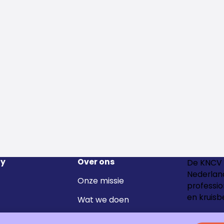
y
Over ons
De KNCV 
Nederland
Onze missie
professio
en kruisb
Wat we doen
Het team