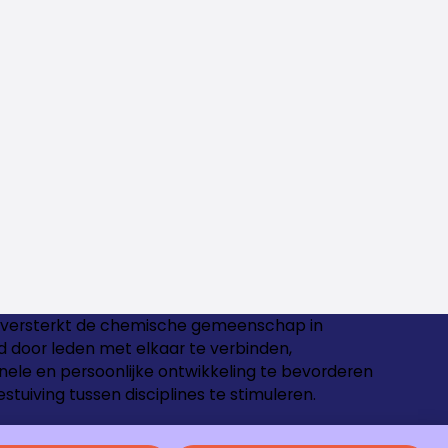
versterkt de chemische gemeenschap in
 door leden met elkaar te verbinden,
nele en persoonlijke ontwikkeling te bevorderen
estuiving tussen disciplines te stimuleren.