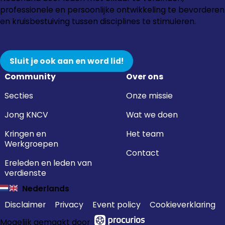
Instagram
Facebook
LinkedIn
YouTube
professionele en persoonlijke ontwikkeling te bevorderen
en kruisbestuiving tussen disciplines te stimuleren.
Sluit je ook aan en word lid!
Community
Over ons
Secties
Onze missie
Jong KNCV
Wat we doen
Kringen en
Het team
Werkgroepen
Contact
Ereleden en leden van
verdienste
Nederlands
Disclaimer
Privacy
Event policy
Cookieverklaring
Mogelijk gemaakt door