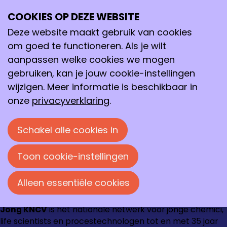
Archief
2020
augustus 2020
COOKIES OP DEZE WEBSITE
Ope
Zoeken
me
Deze website maakt gebruik van cookies
augustus 2020
om goed te functioneren. Als je wilt
Archief
>
2020
>
augustus
aanpassen welke cookies we mogen
22-08-2020
22-08-2020 14:56
-
Eye-opener
gebruiken, kan je jouw cookie-instellingen
van de week: Anika Nagelkerke
wijzigen. Meer informatie is beschikbaar in
onze
privacyverklaring
.
Loire 150
Schakel alle cookies in
2491 AK Den Haag
070 337 87 90
Toon cookie-instellingen
kncv@kncv.nl
Alleen essentiële cookies
Ga
Ga
Ga
Ga
Jong KNCV
is hét nationale netwerk voor jonge chemici,
naar
naar
naar
naar
life scientists en procestechnologen tot en met 35 jaar