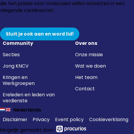
Instagram
Facebook
LinkedIn
YouTube
die hun passie voor moleculen willen omzetten in een
vliegende carrièrestart.
Sluit je ook aan en word lid!
Community
Over ons
Secties
Onze missie
Jong KNCV
Wat we doen
Kringen en
Het team
Werkgroepen
Contact
Ereleden en leden van
verdienste
Nederlands
Disclaimer
Privacy
Event policy
Cookieverklaring
Mogelijk gemaakt door