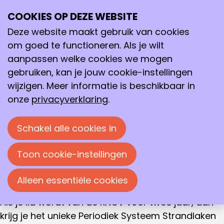
GEEF JE CHEMISCHE NETWERK EEN BOOST!
COOKIES OP DEZE WEBSITE
Ope
PhD-
Zoeken
me
Deze website maakt gebruik van cookies
studentlidmaatschap
om goed te functioneren. Als je wilt
aanpassen welke cookies we mogen
PhD-studentlidmaatschap
Je hebt gekozen voor een uitdagende en
gebruiken, kan je jouw cookie-instellingen
boeiende carrière in de chemie. Als PhD-student
wijzigen. Meer informatie is beschikbaar in
ben je op zoek naar netwerkmogelijkheden,
onze
privacyverklaring
.
kennisuitbreiding en persoonlijke en professionele
groei. (Jong) KNCV is er om je daarbij te
Schakel alle cookies in
ondersteunen. We verwelkomen je dan ook graag
in de grootste en meest gevarieerde chemische
Toon cookie-instellingen
community van Nederland.
Alleen essentiële cookies
Dat is nu bovendien extra aantrekkelijk!
Als je lid wordt van de KNCV voor twee jaar, dan
krijg je het unieke Periodiek Systeem Strandlaken