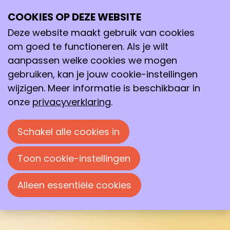
COOKIES OP DEZE WEBSITE
28
jun
Deze website maakt gebruik van cookies
2026
2026
01
jul
om goed te functioneren. Als je wilt
aanpassen welke cookies we mogen
15:30
- 16:15
A Room with a ZOO, Antwerpen
gebruiken, kan je jouw cookie-instellingen
ECB 2026 European Congress on
wijzigen. Meer informatie is beschikbaar in
Biotechnology
onze
privacyverklaring
.
Thema:
Shaping tomorrow:
Schakel alle cookies in
Biotechnology for Health, Food, Energy,
Environment
Toon cookie-instellingen
Alleen essentiële cookies