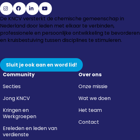
Ga
Ga
Ga
Ga
De KNCV versterkt de chemische gemeenschap in
naar
naar
naar
naar
Nederland door leden met elkaar te verbinden,
Instagram
Facebook
LinkedIn
YouTube
professionele en persoonlijke ontwikkeling te bevorderen
en kruisbestuiving tussen disciplines te stimuleren.
Sluit je ook aan en word lid!
Community
Over ons
Secties
Onze missie
Jong KNCV
Wat we doen
Kringen en
Het team
Werkgroepen
Contact
Ereleden en leden van
verdienste