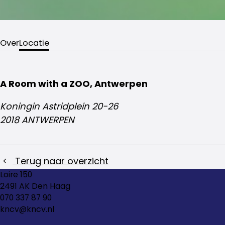
Over
Locatie
A Room with a ZOO, Antwerpen
Koningin Astridplein 20-26
2018 ANTWERPEN
Terug naar overzicht
Loire 150
2491 AK Den Haag
070 337 87 90
kncv@kncv.nl