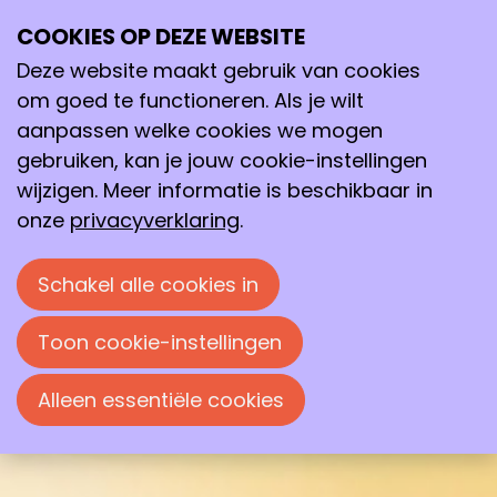
COOKIES OP DEZE WEBSITE
28
jun
Deze website maakt gebruik van cookies
2026
2026
01
jul
om goed te functioneren. Als je wilt
aanpassen welke cookies we mogen
15:30
- 16:15
A Room with a ZOO, Antwerpen
gebruiken, kan je jouw cookie-instellingen
ECB 2026 European Congress on
wijzigen. Meer informatie is beschikbaar in
Biotechnology
onze
privacyverklaring
.
Thema:
Shaping tomorrow:
Schakel alle cookies in
Biotechnology for Health, Food, Energy,
Environment
Toon cookie-instellingen
Alleen essentiële cookies