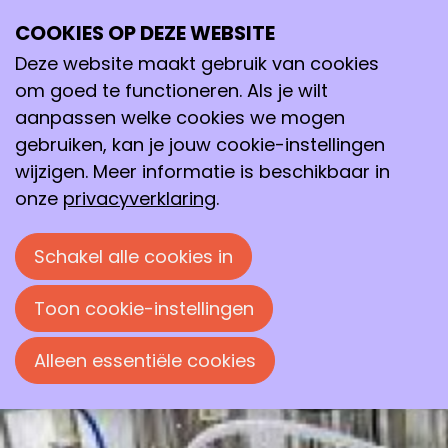
COOKIES OP DEZE WEBSITE
di
Deze website maakt gebruik van cookies
12
2026
mei
om goed te functioneren. Als je wilt
aanpassen welke cookies we mogen
13:00
- 18:00
Energy Barn, Groningen
gebruiken, kan je jouw cookie-instellingen
NBV Food and Biobased Technology
wijzigen. Meer informatie is beschikbaar in
Event 2026
onze
privacyverklaring
.
The NBV workgroup
Food and Biobased
Schakel alle cookies in
Technology
invites you to join our
technology event!
Toon cookie-instellingen
Alleen essentiële cookies