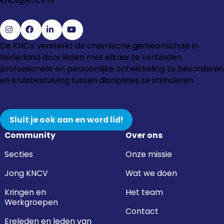
kncv@kncv.nl
Ga
Ga
Ga
Ga
De KNCV versterkt de chemische gemeenschap in
naar
naar
naar
naar
Nederland door leden met elkaar te verbinden,
Instagram
Facebook
LinkedIn
YouTube
professionele en persoonlijke ontwikkeling te bevorderen
en kruisbestuiving tussen disciplines te stimuleren.
Sluit je ook aan en word lid!
Community
Over ons
Secties
Onze missie
Jong KNCV
Wat we doen
Kringen en
Het team
Werkgroepen
Contact
Ereleden en leden van