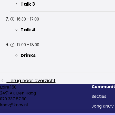
Talk 3
16:30
-
17:00
Talk 4
17:00
-
18:00
Drinks
Terug naar overzicht
Communit
Loire 150
2491 AK Den Haag
Secties
070 337 87 90
kncv@kncv.nl
Jong KNCV