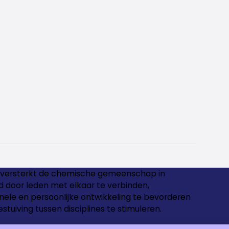
versterkt de chemische gemeenschap in
 door leden met elkaar te verbinden,
nele en persoonlijke ontwikkeling te bevorderen
estuiving tussen disciplines te stimuleren.