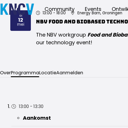
Community
Events
Ontwik
13:00
- 18:00
Energy Barn, Groningen
di
12
NBV Food and Biobased Techno
2026
mei
The NBV workgroup
Food and Bioba
our technology event!
Over
Programma
Locatie
Aanmelden
13:00
-
13:30
Aankomst