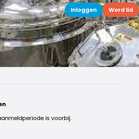
Inloggen
Word lid
Zoeken
en
aanmeldperiode is voorbij.