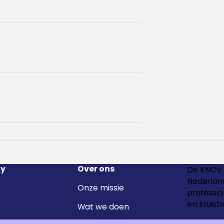
y
Over ons
De KNCV 
Nederland
Onze missie
professio
en kruisb
Wat we doen