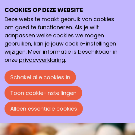
COOKIES OP DEZE WEBSITE
vr
21
Deze website maakt gebruik van cookies
nov
om goed te functioneren. Als je wilt
2025
aanpassen welke cookies we mogen
09:00
- 16:00
gebruiken, kan je jouw cookie-instellingen
HAN University of Applied Sciences
wijzigen. Meer informatie is beschikbaar in
SOC Autumn Symposium 2025
onze
privacyverklaring
.
The theme is 'Biobased innovations and
Schakel alle cookies in
Drug Discovery'.
Toon cookie-instellingen
Alleen essentiële cookies