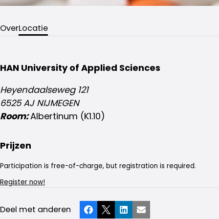
Over
Locatie
HAN University of Applied Sciences
Heyendaalseweg 121
6525 AJ NIJMEGEN
Room:
Albertinum (K1.10)
Prijzen
Participation is free-of-charge, but registration is required.
Register now!
Deel met anderen
Facebook
X
LinkedIn
E-mail