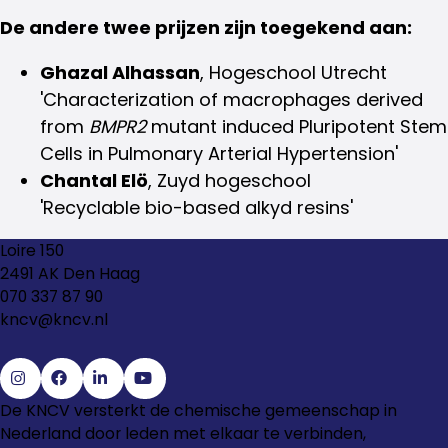
De andere twee prijzen zijn toegekend aan:
Ghazal Alhassan
, Hogeschool Utrecht
'Characterization of macrophages derived
from
BMPR2
mutant induced Pluripotent Stem
Cells in Pulmonary Arterial Hypertension'
Chantal Elö
, Zuyd hogeschool
'Recyclable bio-based alkyd resins'
Loire 150
2491 AK Den Haag
070 337 87 90
kncv@kncv.nl
Ga
Ga
Ga
Ga
De KNCV versterkt de chemische gemeenschap in
naar
naar
naar
naar
Nederland door leden met elkaar te verbinden,