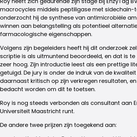
Roy heeft zich gedurende zijn stage bij EnzyTag
macrocycles middels peptiligase met sidechain-to
onderzocht hij de synthese van antimicrobiële am
winnen aan belangstelling als potentieel alterna
farmacologische eigenschappen.
Volgens zijn begeleiders heeft hij dit onderzoek 
scriptie is als uitmuntend beoordeeld, en dat is t
zeer hoog. Zijn introductie leest als een prettige
getuigd. De jury is onder de indruk van de kwalit
daarnaast kritisch op zijn verkregen resultaten,
bedacht worden om dit te toetsen.
Roy is nog steeds verbonden als consultant aan Enzy
Universiteit Maastricht runt.
De andere twee prijzen zijn toegekend aan: