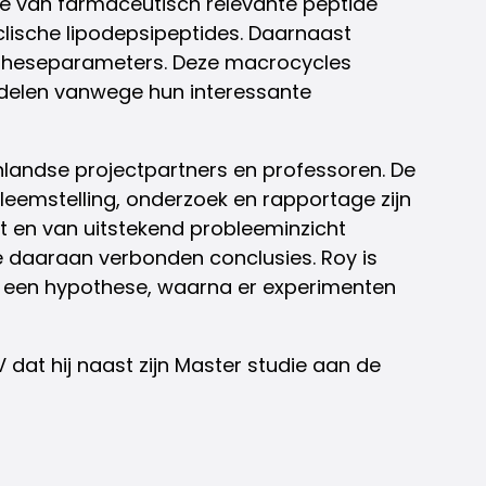
se van farmaceutisch relevante peptide
clische lipodepsipeptides. Daarnaast
syntheseparameters. Deze macrocycles
iddelen vanwege hun interessante
enlandse projectpartners en professoren. De
bleemstelling, onderzoek en rapportage zijn
zet en van uitstekend probleeminzicht
de daaraan verbonden conclusies. Roy is
en een hypothese, waarna er experimenten
 dat hij naast zijn Master studie aan de