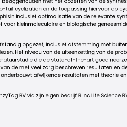
 BV beziggehouden met het opzetten van de synthe
-tail cyclization en de toepassing hiervoor op cy
phisin inclusief optimalisatie van de relevante 
tief voor kleinmoleculaire en biologische geneesm
zelfstandig opgezet, inclusief afstemming met buit
e lezen. Het niveau van de uiteenzetting van de pro
 literatuurstudie die de state-of-the-art goed neer
eit van de met veel zorg beschreven resultaten en 
 en onderbouwt afwijkende resultaten met theorie 
Tag BV via zijn eigen bedrijf Blinc Life Science BV