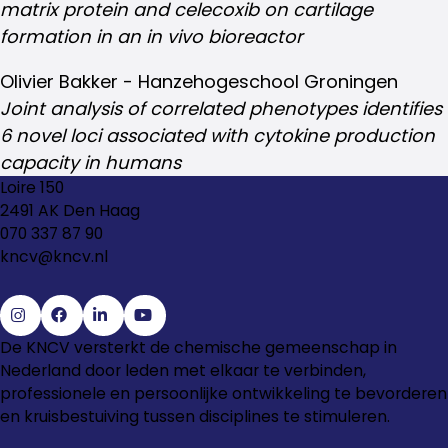
matrix protein and celecoxib on cartilage
formation in an in vivo bioreactor
Olivier Bakker - Hanzehogeschool Groningen
Joint analysis of correlated phenotypes identifies
6 novel loci associated with cytokine production
capacity in humans
Loire 150
2491 AK Den Haag
070 337 87 90
kncv@kncv.nl
Ga
Ga
Ga
Ga
De KNCV versterkt de chemische gemeenschap in
naar
naar
naar
naar
Nederland door leden met elkaar te verbinden,
Instagram
Facebook
LinkedIn
YouTube
professionele en persoonlijke ontwikkeling te bevorderen
en kruisbestuiving tussen disciplines te stimuleren.