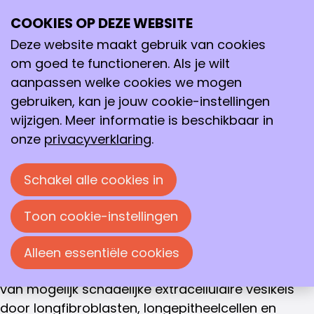
WINNAAR GOUDEN SPATEL 2018
COOKIES OP DEZE WEBSITE
Ope
Pascalle van Eijck
Zoeken
me
Deze website maakt gebruik van cookies
Investigating the effect of cigarette smoke
om goed te functioneren. Als je wilt
extract on the release of exosomes by different
aanpassen welke cookies we mogen
cell types and the underlying mechanism, Zuyd
gebruiken, kan je jouw cookie-instellingen
Hogeschool
wijzigen. Meer informatie is beschikbaar in
onze
privacyverklaring
.
De jury van de Gouden Spatel heeft dit jaar de
scriptie van Pascalle van Eijck, geschreven in het
Schakel alle cookies in
kader van haar hbo opleiding Biomedische
wetenschappen aan de Zuyd Hogeschool,
Toon cookie-instellingen
genomineerd voor de Gouden Spatel 2017.
Pascalle heeft onderzoek gedaan naar de invloed
Alleen essentiële cookies
van stoffen in sigarettenrook op de uitscheiding
van mogelijk schadelijke extracellulaire vesikels
door longfibroblasten, longepitheelcellen en