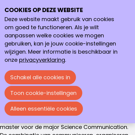
PROJECT MANAGER
COOKIES OP DEZE WEBSITE
Ope
Elbrig Jansma, MSc
Zoeken
me
Deze website maakt gebruik van cookies
Ik ben Elbrig Jansma en sinds februari 2025 werk
om goed te functioneren. Als je wilt
ik met veel enthousiasme als projectmedewerker
aanpassen welke cookies we mogen
bij de KNCV. Ik houd me vooral bezig met het
gebruiken, kan je jouw cookie-instellingen
organiseren van evenementen, zoals de Avond
wijzigen. Meer informatie is beschikbaar in
van de Chemie, en het schrijven van content voor
onze
privacyverklaring
.
de nieuwsbrief en rubrieken in C2W.
Schakel alle cookies in
Mijn interesse in wetenschap en communicatie
begon tijdens mijn studie Psychobiologie aan de
Toon cookie-instellingen
Universiteit van Amsterdam. Al snel ontdekte ik
dat ik niet zelf het onderzoek in wilde, maar ik
Alleen essentiële cookies
vond het nog te leuk om over de hersenen en de
wetenschap te leren. Daarom koos ik tijdens mijn
master voor de major Science Communication.