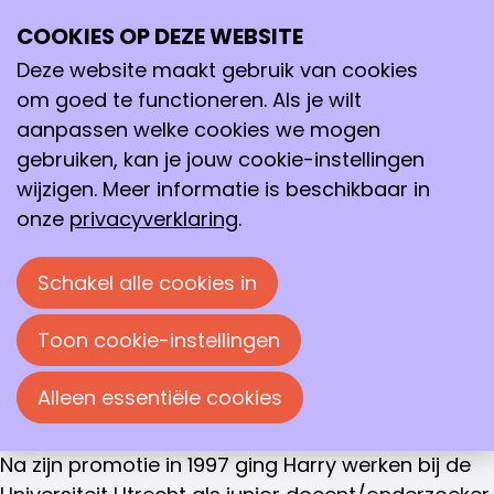
BESTUURSLID
COOKIES OP DEZE WEBSITE
Ope
Prof.dr. Harry Bitter
Zoeken
me
Deze website maakt gebruik van cookies
Harry Bitter studeerde scheikunde aan de
om goed te functioneren. Als je wilt
Katholieke Universiteit Nijmegen (nu Radboud
aanpassen welke cookies we mogen
Universiteit) met een hoofdvak in organische
gebruiken, kan je jouw cookie-instellingen
chemie (groep Prof. Zwanenburg) en een bijvak in
wijzigen. Meer informatie is beschikbaar in
organometaal chemie (groep Prof. Steggerda/dr.
onze
privacyverklaring
.
Heck). Na zijn afstuderen in 1993 is hij gestart met
een promotie onderzoek aan de Universiteit
Schakel alle cookies in
Twente in de groep katalytische processen en
materialen (Prof. Lercher/Prof. Seshan). Zijn
Toon cookie-instellingen
proefschrift ging over heterogene
Pt/ZrO2 katalysatoren voor de conversie van
Alleen essentiële cookies
methaan met kooldioxide naar synthese gas.
Na zijn promotie in 1997 ging Harry werken bij de