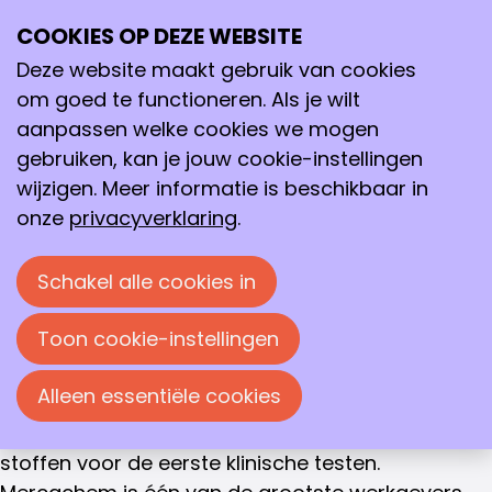
PENNINGMEESTER
COOKIES OP DEZE WEBSITE
Ope
Ir. Jan Schultz
Zoeken
me
Deze website maakt gebruik van cookies
Jan Schultz heeft aan de TU Delft chemische
om goed te functioneren. Als je wilt
technologie gestudeerd en is vanaf het begin van
aanpassen welke cookies we mogen
zijn professionele carrière werkzaam bij contract
gebruiken, kan je jouw cookie-instellingen
research organisaties op het gebied van
wijzigen. Meer informatie is beschikbaar in
preklinisch geneesmiddelenonderzoek.
onze
privacyverklaring
.
Jan Schultz is sinds 2009 werkzaam als director
Schakel alle cookies in
Business Development bij Mercachem. Het in
Nijmegen gevestigde bedrijf heeft 140 chemici in
Toon cookie-instellingen
dienst die werken aan ‘small molecule drug
discovery en development’ projecten van initiële
Alleen essentiële cookies
‘hit validation’ van farmacologisch actieve
verbindingen tot kleine schaal GMP-productie van
stoffen voor de eerste klinische testen.