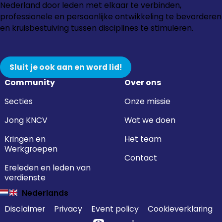
naar
naar
naar
naar
Nederland door leden met elkaar te verbinden,
Instagram
Facebook
LinkedIn
YouTube
professionele en persoonlijke ontwikkeling te bevorderen
en kruisbestuiving tussen disciplines te stimuleren.
Sluit je ook aan en word lid!
Community
Over ons
Secties
Onze missie
Jong KNCV
Wat we doen
Kringen en
Het team
Werkgroepen
Contact
Ereleden en leden van
verdienste
Nederlands
Disclaimer
Privacy
Event policy
Cookieverklaring