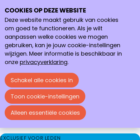
DE KNCV STIMULEERT TALENT & ONTWIKKELING
COOKIES OP DEZE WEBSITE
Professioneel en
Deze website maakt gebruik van cookies
persoonlijk groeien
om goed te functioneren. Als je wilt
aanpassen welke cookies we mogen
Talent & Ontwikkeling
We bieden onze leden mogelijkheden waarmee ze
gebruiken, kan je jouw cookie-instellingen
zich professioneel, maar ook persoonlijk kunnen
wijzigen. Meer informatie is beschikbaar in
ontwikkelen. Dat is niet alleen goed voor het
onze
privacyverklaring
.
individuele lid, maar voor het hele werkveld.
Daarom brengen we bewust leden vanuit
Schakel alle cookies in
verschillende disciplines en achtergronden
samen, en bieden we ontwikkelmogelijkheden
Toon cookie-instellingen
voor elke fase van hun loopbaan.
Alleen essentiële cookies
Waarin zou jij je graag willen ontwikkelen?
EXCLUSIEF VOOR LEDEN