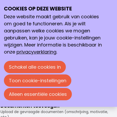
Aanvraag KNCV Geursen-fonds
Aanvraag KNCV Geursen-fonds
COOKIES OP DEZE WEBSITE
Ope
Zoeken
Voornaam
*
me
Deze website maakt gebruik van cookies
om goed te functioneren. Als je wilt
aanpassen welke cookies we mogen
Tussenvoegsel
b.v.: van der
gebruiken, kan je jouw cookie-instellingen
wijzigen. Meer informatie is beschikbaar in
onze
privacyverklaring
.
Achternaam
*
Schakel alle cookies in
Geboortedatum
*
Toon cookie-instellingen
E-mailadres
*
Alleen essentiële cookies
Documenten toevoegen
*
Upload de gevraagde documenten (omschrijving, motivatie,