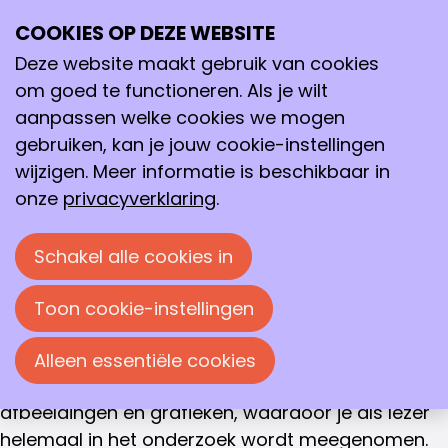
WINNAAR GOUDEN VLAM 2021
COOKIES OP DEZE WEBSITE
Ope
Ebony Brown
Zoeken
me
Deze website maakt gebruik van cookies
De montage van de mScarletI en mTurquoise2
om goed te functioneren. Als je wilt
plasmiden, ROC Nova College
aanpassen welke cookies we mogen
gebruiken, kan je jouw cookie-instellingen
De jury van de Gouden Vlam heeft het verslag
wijzigen. Meer informatie is beschikbaar in
van Ebony Brown, geschreven voor haar
onze
privacyverklaring
.
afstudeeronderzoek als biologisch medisch
analist bij de Vrije Universiteit van Amsterdam,
Schakel alle cookies in
voorgedragen voor de Gouden Vlam 2021.
Volgens haar stagebegeleider, is met name de
Toon cookie-instellingen
heldere en begrijpelijke beschrijving van het
complexe onderzoek erg sterk. Het verslag heeft
Alleen essentiële cookies
een goede opbouw en verduidelijkende
afbeeldingen en grafieken, waardoor je als lezer
helemaal in het onderzoek wordt meegenomen.