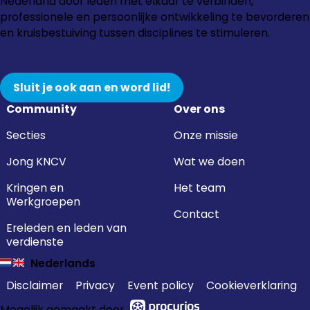
naar
naar
naar
naar
Nederland door leden met elkaar te verbinden,
Instagram
Facebook
LinkedIn
YouTube
professionele en persoonlijke ontwikkeling te bevorderen
en kruisbestuiving tussen disciplines te stimuleren.
Sluit je ook aan en word lid!
Community
Over ons
Secties
Onze missie
Jong KNCV
Wat we doen
Kringen en
Het team
Werkgroepen
Contact
Ereleden en leden van
verdienste
Nederlands
Disclaimer
Privacy
Event policy
Cookieverklaring
Mogelijk gemaakt door