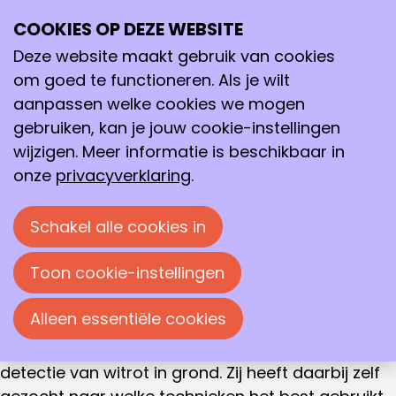
WINNAAR GOUDEN VLAM 2018
COOKIES OP DEZE WEBSITE
Ope
Margreet Heithuis
Zoeken
me
Deze website maakt gebruik van cookies
De selectiecommissie van de Gouden Vlam het
om goed te functioneren. Als je wilt
afstudeerverslag van Margreet Heithuis
aanpassen welke cookies we mogen
beoordeeld, geschreven in het kader van de
gebruiken, kan je jouw cookie-instellingen
opleiding Laboratoriumtechniek richting
wijzigen. Meer informatie is beschikbaar in
Biotechnisch analist aan de ROC Noorderpoort te
onze
privacyverklaring
.
Groningen met een stage bij HLB, Research and
consultancy in agriculture, voor de Gouden Vlam
Schakel alle cookies in
2018. Zij is hier in juli 2018 afgestudeerd.
Toon cookie-instellingen
Margreet heeft, volgens haar stagebegeleidster,
tijdens het half jaar dat ze stage heeft gelopen
Alleen essentiële cookies
een enorme bijdrage geleverd aan de
ontwikkeling van een moleculaire toets voor de
detectie van witrot in grond. Zij heeft daarbij zelf