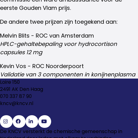
eerste Gouden Vlam prijs.
De andere twee prijzen zijn toegekend aan:
Melvin Blits - ROC van Amsterdam
HPLC-gehaltebepaling voor hydrocortison
capsules 12 mg
Kevin Vos - ROC Noorderpoort
Validatie van 3 componenten in konijnenplasma
Loire 150
2491 AK Den Haag
070 337 87 90
kncv@kncv.nl
Ga
Ga
Ga
Ga
De KNCV versterkt de chemische gemeenschap in