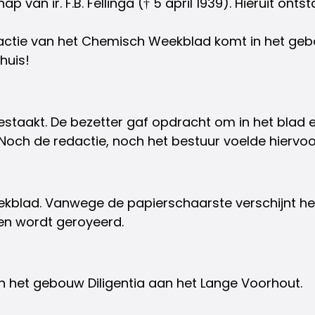
van ir. F.B. Fellinga († 5 april 1939). Hieruit onts
dactie van het Chemisch Weekblad komt in het ge
huis!
taakt. De bezetter gaf opdracht om in het blad e
och de redactie, noch het bestuur voelde hiervoo
kblad. Vanwege de papierschaarste verschijnt het
den wordt geroyeerd.
n het gebouw Diligentia aan het Lange Voorhout.