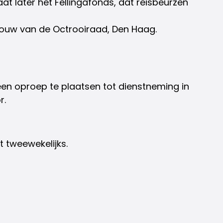
taat later het Fellingafonds, dat reisbeurzen
bouw van de Octrooiraad, Den Haag.
en oproep te plaatsen tot dienstneming in
r.
 tweewekelijks.