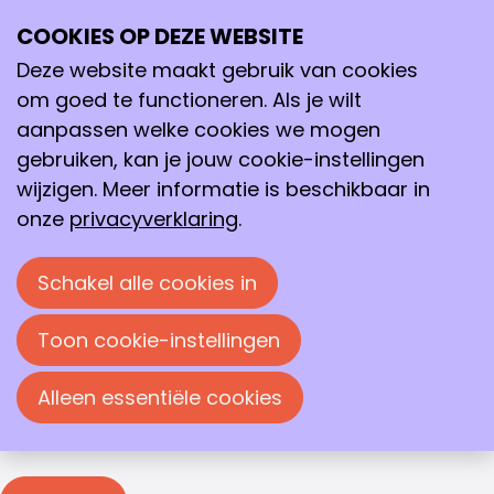
Inloggen
COOKIES OP DEZE WEBSITE
Ope
Zoeken
me
Deze website maakt gebruik van cookies
Inloggen
om goed te functioneren. Als je wilt
Je moet inloggen om deze pagina te bekijken. Je
aanpassen welke cookies we mogen
kunt je e-mailadres en wachtwoord in de
gebruiken, kan je jouw cookie-instellingen
onderstaande velden invullen om in te loggen.
wijzigen. Meer informatie is beschikbaar in
Inloggen
onze
privacyverklaring
.
E-mailadres
Schakel alle cookies in
Wachtwoord
Toon cookie-instellingen
Wachtwoord weergeven
Alleen essentiële cookies
Wachtwoord vergeten?