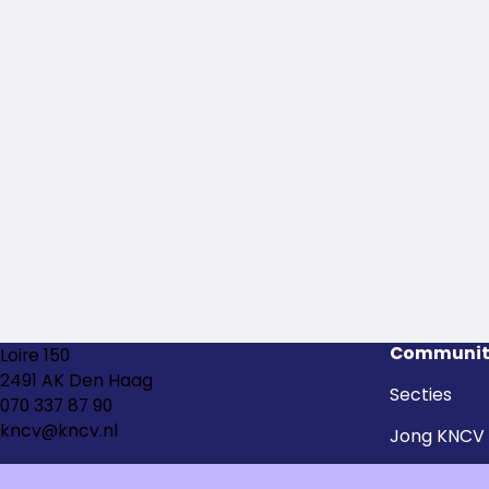
Communit
Loire 150
2491 AK Den Haag
Secties
070 337 87 90
kncv@kncv.nl
Jong KNCV
Kringen en