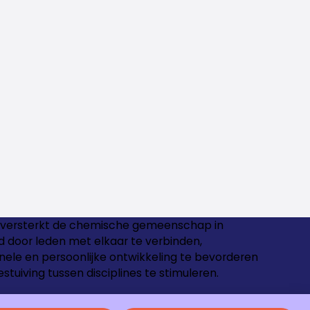
versterkt de chemische gemeenschap in
 door leden met elkaar te verbinden,
nele en persoonlijke ontwikkeling te bevorderen
estuiving tussen disciplines te stimuleren.