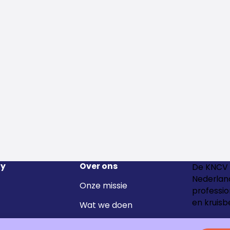
y
Over ons
De KNCV 
Nederland
Onze missie
professio
en kruisb
Wat we doen
Het team