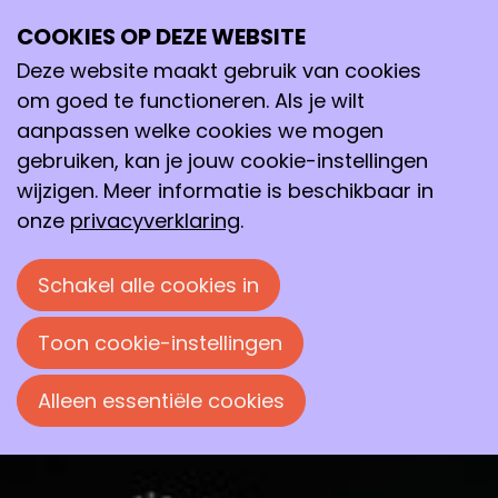
Robots die werken op chemie
COOKIES OP DEZE WEBSITE
Deze website maakt gebruik van cookies
Van stugge, harde machines naar zachte,
om goed te functioneren. Als je wilt
slimmere robots met chemie. Dat is waar het
aanpassen welke cookies we mogen
onderzoek van Michael Lerch en zijn groep zich op
gebruiken, kan je jouw cookie-instellingen
richt.
wijzigen. Meer informatie is beschikbaar in
onze
privacyverklaring
.
Frans Koeman
21 april 2026 om 09:30
Schakel alle cookies in
Toon cookie-instellingen
Alleen essentiële cookies