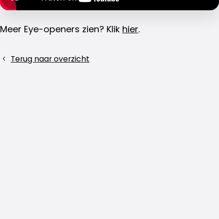
Meer Eye-openers zien? Klik
hier
.
Deel
Terug naar overzicht
dit
bericht