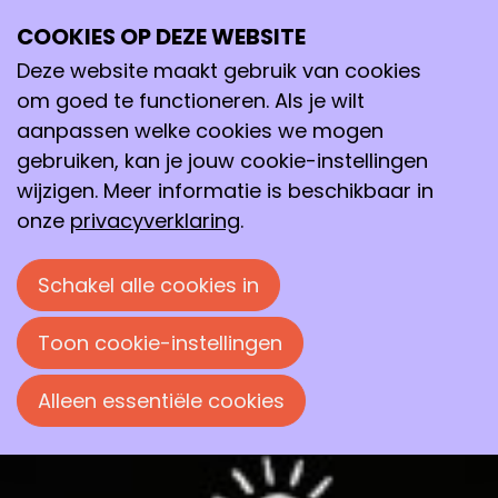
Bouwsteen FDCA uit suikers voor
COOKIES OP DEZE WEBSITE
biobased plastic
Deze website maakt gebruik van cookies
om goed te functioneren. Als je wilt
Eye-opener
aanpassen welke cookies we mogen
gebruiken, kan je jouw cookie-instellingen
Marc Lankveld legt uit hoe start-up Tasseikan een
wijzigen. Meer informatie is beschikbaar in
belangrijke bouwsteen maakt voor PEF, het
onze
privacyverklaring
.
biobased plastic dat PET kan vervangen.
Schakel alle cookies in
Frans Koeman
29 oktober 2025 om 14:55
Toon cookie-instellingen
Alleen essentiële cookies