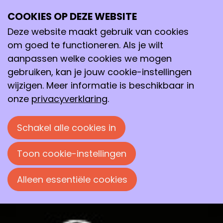
Wanneer de hersenen zichzelf vergeten
COOKIES OP DEZE WEBSITE
Deze website maakt gebruik van cookies
Ioana Ilie probeert grip te krijgen op ziektes als
om goed te functioneren. Als je wilt
dementie door gerelateerde eiwitten te
aanpassen welke cookies we mogen
bestuderen met computersimulaties en AI.
gebruiken, kan je jouw cookie-instellingen
wijzigen. Meer informatie is beschikbaar in
Frans Koeman
onze
privacyverklaring
.
9 oktober 2025 om 07:30
Schakel alle cookies in
Toon cookie-instellingen
Alleen essentiële cookies