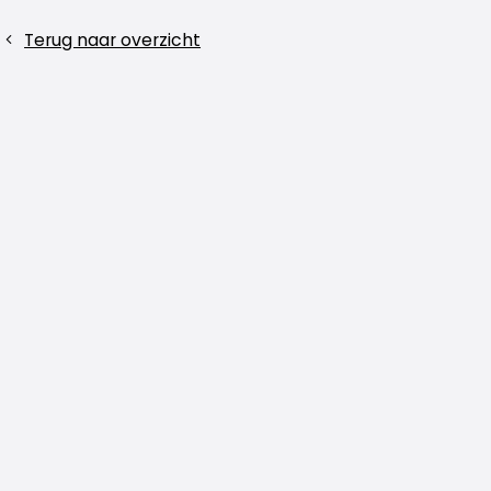
Deel
Terug naar overzicht
dit
bericht