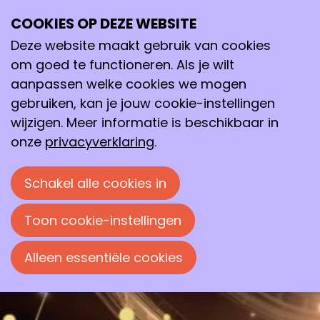
COOKIES OP DEZE WEBSITE
do
03
Deze website maakt gebruik van cookies
okt
om goed te functioneren. Als je wilt
2019
aanpassen welke cookies we mogen
19:30
- 23:00
Online
Theater Odeon
gebruiken, kan je jouw cookie-instellingen
Avond van de Chemie 2019
wijzigen. Meer informatie is beschikbaar in
onze
privacyverklaring
.
De 4e editie van de Avond van de Chemie
vond plaats in theater Odeon in Zwolle op
Schakel alle cookies in
donderdag 3 oktober 2019.
Toon cookie-instellingen
Alleen essentiële cookies