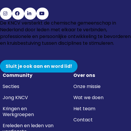
Ga
Ga
Ga
Ga
De KNCV versterkt de chemische gemeenschap in
naar
naar
naar
naar
Nederland door leden met elkaar te verbinden,
Instagram
Facebook
LinkedIn
YouTube
professionele en persoonlijke ontwikkeling te bevorderen
en kruisbestuiving tussen disciplines te stimuleren.
Sluit je ook aan en word lid!
Community
Over ons
Secties
Onze missie
Jong KNCV
Wat we doen
Kringen en
Het team
Werkgroepen
Contact
Ereleden en leden van