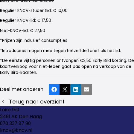
Early bird KNCV-lid: € 15,00
Regulier KNCV-studentlid: € 10,00
Regulier KNCV-lid: € 17,50
Niet-KNCV-lid: € 27,50
*Prijzen zijn inclusief consumpties
*Introducées mogen mee tegen hetzelfde tarief als het lid.
*De eerste vijftig personen ontvangen €2,50 Early Bird korting. De
kaartverkoop voor niet-leden gaat pas open na verkoop van de
Early Bird-kaarten.
Deel met anderen
Facebook
X
LinkedIn
E-mail
Terug naar overzicht
Loire 150
2491 AK Den Haag
070 337 87 90
kncv@kncv.nl