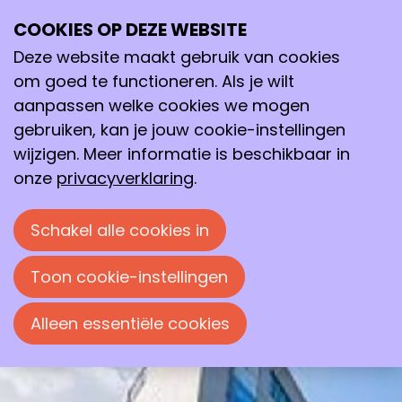
COOKIES OP DEZE WEBSITE
vr
Deze website maakt gebruik van cookies
12
2026
jun
om goed te functioneren. Als je wilt
aanpassen welke cookies we mogen
13:30
- 16:30
Saxion Deventer
gebruiken, kan je jouw cookie-instellingen
Excursie Hogeschool Saxion in
wijzigen. Meer informatie is beschikbaar in
Deventer
onze
privacyverklaring
.
Excursie georganiseerd door de
Schakel alle cookies in
Chemische Kring Zwolle.
Toon cookie-instellingen
Alleen essentiële cookies