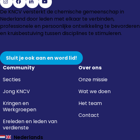
Ga
Ga
Ga
Ga
De KNCV versterkt de chemische gemeenschap in
naar
naar
naar
naar
Nederland door leden met elkaar te verbinden,
Instagram
Facebook
LinkedIn
YouTube
professionele en persoonlijke ontwikkeling te bevorderen
en kruisbestuiving tussen disciplines te stimuleren.
Sluit je ook aan en word lid!
Community
Over ons
Secties
Onze missie
Jong KNCV
Wat we doen
Kringen en
Het team
Werkgroepen
Contact
Ereleden en leden van
verdienste
Nederlands