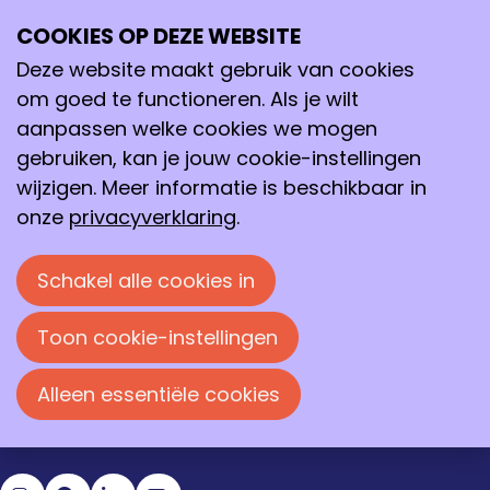
NBV Food and Biobased Technology Event
COOKIES OP DEZE WEBSITE
2026
Ope
Zoeken
me
Deze website maakt gebruik van cookies
dinsdag 12 mei 2026 van 13:00 uur tot 18:00 uur
bij
om goed te functioneren. Als je wilt
Energy Barn, Groningen
aanpassen welke cookies we mogen
gebruiken, kan je jouw cookie-instellingen
De aanmeldperiode is voorbij
wijzigen. Meer informatie is beschikbaar in
onze
privacyverklaring
.
Op dit moment is het niet meer mogelijk om je
alsnog aan te melden omdat de aanmeldperiode
Schakel alle cookies in
voorbij is.
Toon cookie-instellingen
Loire 150
2491 AK Den Haag
Alleen essentiële cookies
070 337 87 90
kncv@kncv.nl