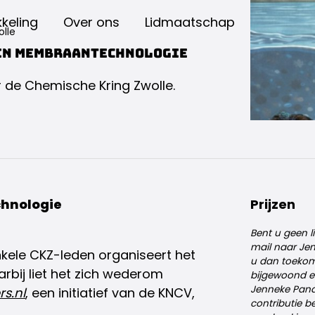
keling
Over ons
Lidmaatschap
olle
 in Membraantechnologie
de Chemische Kring Zwolle.
chnologie
Prijzen
Bent u geen l
mail naar Je
nkele CKZ-leden organiseert het
u dan toekoms
rbij liet het zich wederom
bijgewoond e
Jenneke Pande
s.nl
, een initiatief van de KNCV,
contributie b