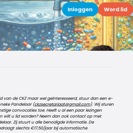
Inloggen
Word lid
Zoeken
id van de CKZ maar wel geïnteresseerd, stuur dan een e-
nneke Pandelaar (
ckzsecretariaat@gmail.com
). Wij sturen
tige convocaties toe. Heeft u al een paar lezingen
n wilt u lid worden? Neem dan ook contact op met
laar. Zij stuurt u alle benodigde informatie. De
edraagt slechts €17,50/jaar bij automatische