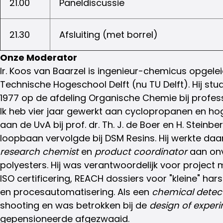
21.00
Paneldiscussie
21.30
Afsluiting (met borrel)
Onze Moderator
Ir. Koos van Baarzel is ingenieur-chemicus opgele
Technische Hogeschool Delft (nu TU Delft). Hij stu
1977 op de afdeling Organische Chemie bij profe
Ik heb vier jaar gewerkt aan cyclopropanen en h
aan de UvA bij prof. dr. Th. J. de Boer en H. Steinbe
loopbaan vervolgde bij DSM Resins. Hij werkte daa
research chemist
en
product coordinator
aan on
polyesters. Hij was verantwoordelijk voor projec
ISO certificering, REACH dossiers voor "kleine" har
en procesautomatisering. Als een
chemical detec
shooting en was betrokken bij de
design of exper
gepensioneerde afgezwaaid.