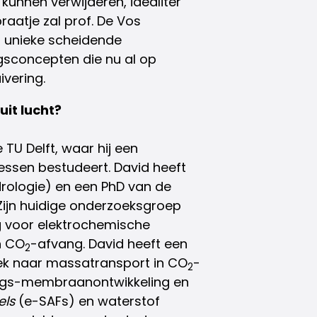
 kunnen verwijderen, idealiter
raatje zal prof. De Vos
 unieke scheidende
gsconcepten die nu al op
vering.
it lucht?
 TU Delft, waar hij een
essen bestudeert. David heeft
rologie) en een PhD van de
Zijn huidige onderzoeksgroep
 voor elektrochemische
n CO
-afvang. David heeft een
2
ek naar massatransport in CO
-
2
laags-membraanontwikkeling en
els
(e-SAFs) en waterstof