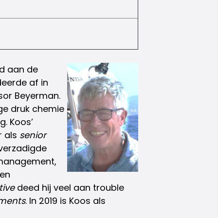
id aan de
deerde af in
ssor Beyerman.
oge druk chemie
rg. Koos’
r als
senior
verzadigde
t management,
sen
tive
deed hij veel aan trouble
iments
. In 2019 is Koos als