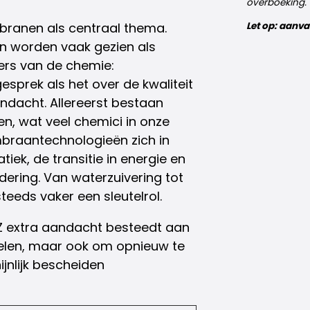
overboeking.
Let op: aanv
mbranen als centraal thema.
n worden vaak gezien als
lters van de chemie:
prek als het over de kwaliteit
andacht. Allereerst bestaan
en, wat veel chemici in onze
braantechnologieën zich in
k, de transitie in energie en
ering. Van waterzuivering tot
eeds vaker een sleutelrol.
KZ extra aandacht besteedt aan
delen, maar ook om opnieuw te
ijnlijk bescheiden