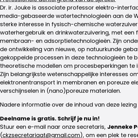
Dr. ir. Jouke is associate professor elektro-interfa
media-gebaseerde watertechnologieën aan de Wage
sterke interesse in fysisch-chemische waterzuive
waterhergebruik en drinkwaterzuivering, met een 
membraan- en adsorptietechnologieën. Zijn onderz
de ontwikkeling van nieuwe, op natuurkunde geb
gekoppelde processen in deze technologieën te bes
theoretische modellen om procesbeperkingen te id
Zijn belangrijkste wetenschappelijke interesses om
elektronentransport in membranen en poreuze elekt
verschijnselen in (nano)poreuze materialen.
Nadere informatie over de inhoud van deze lezing 
Deelname is gratis. Schrijf je nu in!
Stuur een e-mail naar onze secretaris,
Jenneke P
(
ckzsecretariaat@gmail.com
), om een plek te res