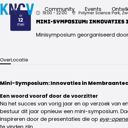
Community
Events
Ontwik
19:00
- 22:00
Polymer Science Park, Zw
di
12
Mini-symposium: Innovaties
2026
mei
Minisymposium georganiseerd door 
Over
Locatie
Mini-Symposium: Innovaties in Membraante
Een woord vooraf door de voorzitter
Na het succes van vorig jaar en op verzoek van e
bestuur dit jaar opnieuw een mini-symposium. Daa
inspireren door de presentaties die op
eye-opener
te vinden zijn.