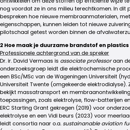
ontwikkelen om deze stoffen op efficiënte wijze te
nog voordat ze in ons milieu terechtkomen. In dit p
bespreken hoe nieuwe membraanmaterialen, met
eigenschappen, kunnen leiden tot nieuwe zuiverin
pilotschaal getest worden binnen de afvalwaterzui
2 Hoe maak je duurzame brandstof en plastics u
Professionele achtergrond van de spreker
Dr. ir. David Vermaas is
associate professor
aan de
onderzoeksgroep leidt die elektrochemische proc
een BSc/MSc van de Wageningen Universiteit (hyd
Universiteit Twente (omgekeerde elektrodialyse). 
bekijkt massatransport en membraanontwikkeling
toepassingen, zoals elektrolyse, flow-batterijen e
ERC Starting Grant gekregen (2019) voor onderzo
elektrolyse en een Vidi beurs (2023) voor meer
leidt consortia naar o.a.
sustainanable aviation fu