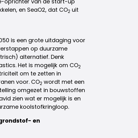
-oprichter van de start-up
kkelen, en SeaO2, dat CO
uit
2
2050 is een grote uitdaging voor
overstappen op duurzame
risch) alternatief. Denk
astics. Het is mogelijk om CO
2
riciteit om te zetten in
anen voor. CO
wordt met een
2
telling omgezet in bouwstoffen
avid zien wat er mogelijk is en
rzame koolstofkringloop.
grondstof- en