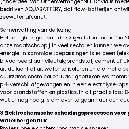
(onderdeel van GroenvermogenNL). David is mede
bedrijven AQUABATTERY, dat flow-batterijen ontwi
zeewater afvangt.
Samenvatting van de lezing
Het terugbrengen van de CO
-uitstoot naar 0 in 
2
onze maatschappij. In veel sectoren kunnen we 
energie. In sommige toepassingen is er geen (elekt
bijvoorbeeld aan vliegtuigbrandstof, cement of pl
uit de lucht of uit water te isoleren en die met elekt
duurzame chemicaliën. Daar gebruiken we membr
pH-verschil afgevangen en in een elektrolyse-ops
voor brandstoffen en plastics. In dit praatje laat D
wat er nog nodig is om over te gaan naar een duu
3 Elektrochemische scheidingsprocessen voor 
waterhergebruik
Professionele achtergrond van de spreker