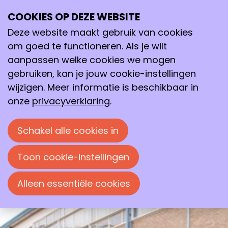
COOKIES OP DEZE WEBSITE
wo
Deze website maakt gebruik van cookies
11
2026
mrt
om goed te functioneren. Als je wilt
aanpassen welke cookies we mogen
19:30
- 22:00
Polymer Science Park, Zwolle
gebruiken, kan je jouw cookie-instellingen
Sustainable polymers:
wijzigen. Meer informatie is beschikbaar in
recyclable, biodegradable and/or
onze
privacyverklaring
.
biobased?
Avondlezing door dr. Cristina Lavilla
Schakel alle cookies in
Aguilar georganiseerd door de
Chemische Kring Zwolle.
Toon cookie-instellingen
Alleen essentiële cookies