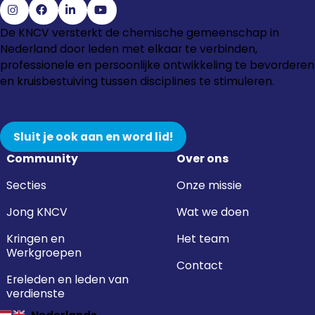
Ga
Ga
Ga
Ga
De KNCV versterkt de chemische gemeenschap in
naar
naar
naar
naar
Nederland door leden met elkaar te verbinden,
Instagram
Facebook
LinkedIn
YouTube
professionele en persoonlijke ontwikkeling te bevorderen
en kruisbestuiving tussen disciplines te stimuleren.
Sluit je ook aan en word lid!
Community
Over ons
Secties
Onze missie
Jong KNCV
Wat we doen
Kringen en
Het team
Werkgroepen
Contact
Ereleden en leden van
verdienste