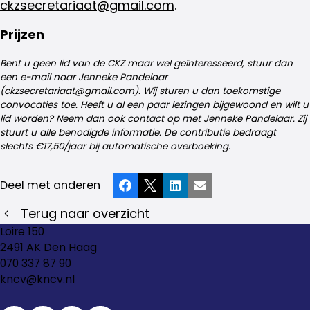
ckzsecretariaat@gmail.com
.
Prijzen
Bent u geen lid van de CKZ maar wel geïnteresseerd, stuur dan
een e-mail naar Jenneke Pandelaar
(
ckzsecretariaat@gmail.com
). Wij sturen u dan toekomstige
convocaties toe. Heeft u al een paar lezingen bijgewoond en wilt u
lid worden? Neem dan ook contact op met Jenneke Pandelaar. Zij
stuurt u alle benodigde informatie. De contributie bedraagt
slechts €17,50/jaar bij automatische overboeking.
Deel met anderen
Facebook
X
LinkedIn
E-mail
Terug naar overzicht
Loire 150
2491 AK Den Haag
070 337 87 90
kncv@kncv.nl