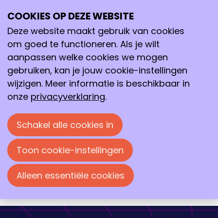
COOKIES OP DEZE WEBSITE
wo
15
Deze website maakt gebruik van cookies
okt
om goed te functioneren. Als je wilt
2025
aanpassen welke cookies we mogen
19:00
- 23:00
De Vereeniging, Nijmegen
gebruiken, kan je jouw cookie-instellingen
Avond van de Chemie 2025
wijzigen. Meer informatie is beschikbaar in
onze
privacyverklaring
.
Een wetenschappelijke theatershow met
drie inspirerende sprekers die je
Schakel alle cookies in
meenemen op hun reis van molecuul
naar markt. Elk van hen werkt aan
Toon cookie-instellingen
baanbrekende innovaties met impact op
gezondheid, duurzaamheid en
Alleen essentiële cookies
voedseltechnologie.