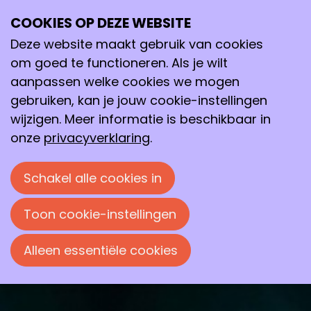
COOKIES OP DEZE WEBSITE
di
28
Deze website maakt gebruik van cookies
okt
om goed te functioneren. Als je wilt
2025
aanpassen welke cookies we mogen
19:30
- 23:45
Polymer Science Park, Zwolle
gebruiken, kan je jouw cookie-instellingen
Radioactive
wijzigen. Meer informatie is beschikbaar in
onze
privacyverklaring
.
Het ongelooflijke, waargebeurde verhaal
van Marie Sklodowska-Curie en haar met
Schakel alle cookies in
de Nobelprijs bekroonde werk dat de
wereld veranderde.
Toon cookie-instellingen
Alleen essentiële cookies