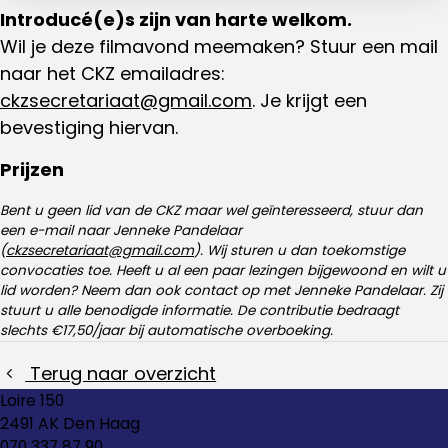
Introducé(e)s zijn van harte welkom.
Wil je deze filmavond meemaken? Stuur een mail
naar het CKZ emailadres:
ckzsecretariaat@gmail.com
. Je krijgt een
bevestiging hiervan.
Prijzen
Bent u geen lid van de CKZ maar wel geïnteresseerd, stuur dan
een e-mail naar Jenneke Pandelaar
(
ckzsecretariaat@gmail.com
). Wij sturen u dan toekomstige
convocaties toe. Heeft u al een paar lezingen bijgewoond en wilt u
lid worden? Neem dan ook contact op met Jenneke Pandelaar. Zij
stuurt u alle benodigde informatie. De contributie bedraagt
slechts €17,50/jaar bij automatische overboeking.
Terug naar overzicht
Loire 150
2491 AK Den Haag
070 337 87 90